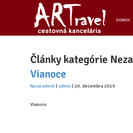
DOMOV
Články kategórie Nez
Vianoce
Nezaradené
|
admin
|
20. decembra 2019
Vianoce