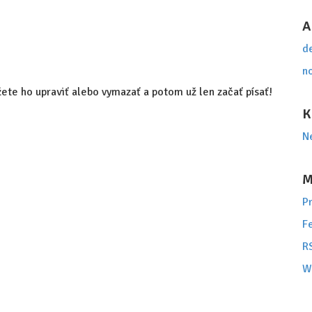
A
d
n
žete ho upraviť alebo vymazať a potom už len začať písať!
K
N
M
Pr
F
R
W