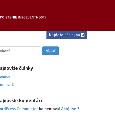
POISTENIE INSOLVENTNOSTI
Nájdete nás aj na
adať:
ajnovšie články
ianoce
oj svet!
ajnovšie komentáre
ordPress Commenter
komentoval
Ahoj svet!