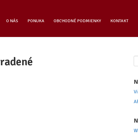
O NÁS
PONUKA
OBCHODNÉ PODMIENKY
KONTAKT
aradené
Hľ
N
V
Ah
N
W