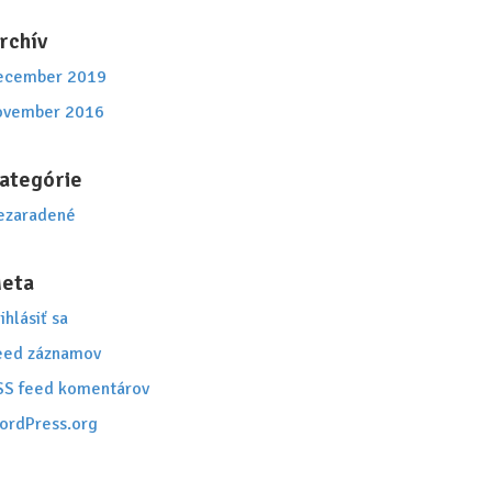
rchív
ecember 2019
ovember 2016
ategórie
ezaradené
eta
ihlásiť sa
eed záznamov
SS feed komentárov
ordPress.org